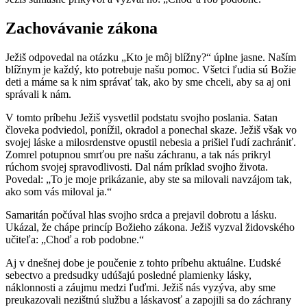
Zachovávanie zákona
Ježiš odpovedal na otázku „Kto je môj blížny?“ úplne jasne. Naším
blížnym je každý, kto potrebuje našu pomoc. Všetci ľudia sú Božie
deti a máme sa k nim správať tak, ako by sme chceli, aby sa aj oni
správali k nám.
V tomto príbehu Ježiš vysvetlil podstatu svojho poslania. Satan
človeka podviedol, ponížil, okradol a ponechal skaze. Ježiš však vo
svojej láske a milosrdenstve opustil nebesia a prišiel ľudí zachrániť.
Zomrel potupnou smrťou pre našu záchranu, a tak nás prikryl
rúchom svojej spravodlivosti. Dal nám príklad svojho života.
Povedal: „To je moje prikázanie, aby ste sa milovali navzájom tak,
ako som vás miloval ja.“
Samaritán počúval hlas svojho srdca a prejavil dobrotu a lásku.
Ukázal, že chápe princíp Božieho zákona. Ježiš vyzval židovského
učiteľa: „Choď a rob podobne.“
Aj v dnešnej dobe je poučenie z tohto príbehu aktuálne. Ľudské
sebectvo a predsudky udúšajú posledné plamienky lásky,
náklonnosti a záujmu medzi ľuďmi. Ježiš nás vyzýva, aby sme
preukazovali nezištnú službu a láskavosť a zapojili sa do záchrany