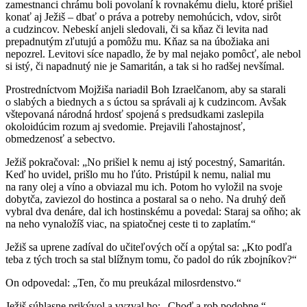
zamestnanci chrámu boli povolaní k rovnakému dielu, ktoré prišiel
konať aj Ježiš – dbať o práva a potreby nemohúcich, vdov, sirôt
a cudzincov. Nebeskí anjeli sledovali, či sa kňaz či levita nad
prepadnutým zľutujú a pomôžu mu. Kňaz sa na úbožiaka ani
nepozrel. Levitovi síce napadlo, že by mal nejako pomôcť, ale nebol
si istý, či napadnutý nie je Samaritán, a tak si ho radšej nevšímal.
Prostredníctvom Mojžiša nariadil Boh Izraelčanom, aby sa starali
o slabých a biednych a s úctou sa správali aj k cudzincom. Avšak
vštepovaná národná hrdosť spojená s predsudkami zaslepila
okoloidúcim rozum aj svedomie. Prejavili ľahostajnosť,
obmedzenosť a sebectvo.
Ježiš pokračoval: „No prišiel k nemu aj istý pocestný, Samaritán.
Keď ho uvidel, prišlo mu ho ľúto. Pristúpil k nemu, nalial mu
na rany olej a víno a obviazal mu ich. Potom ho vyložil na svoje
dobytča, zaviezol do hostinca a postaral sa o neho. Na druhý deň
vybral dva denáre, dal ich hostinskému a povedal: Staraj sa oňho; ak
na neho vynaložíš viac, na spiatočnej ceste ti to zaplatím.“
Ježiš sa uprene zadíval do učiteľových očí a opýtal sa: „Kto podľa
teba z tých troch sa stal blížnym tomu, čo padol do rúk zbojníkov?“
On odpovedal: „Ten, čo mu preukázal milosrdenstvo.“
Ježiš súhlasne prikývol a vyzval ho: „Choď a rob podobne.“