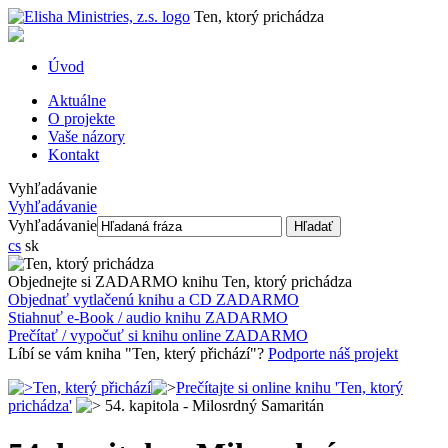
Ten, ktorý prichádza
Úvod
Aktuálne
O projekte
Vaše názory
Kontakt
Vyhľadávanie
Vyhľadávanie
Vyhľadávanie
Hľadať
cs
sk
Objednejte si ZADARMO knihu
Ten, ktorý prichádza
Objednať vytlačenú
knihu a CD
ZADARMO
Stiahnuť e-Book
/
audio
knihu ZADARMO
Prečítať / vypočuť si
knihu
online
ZADARMO
Líbí se vám kniha "Ten, který přichází"?
Podporte náš projekt
Ten, který přichází
Prečítajte si online knihu 'Ten, ktorý
prichádza'
54. kapitola - Milosrdný Samaritán