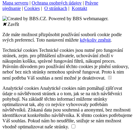
Mapa serveru
|
Ochrana osobných údajov
|
Právne
ujednanie
|
Cookies
|
O stránkach
|
Kontakt
✖
Zavřít
Zde máte možnost přizpůsobit používání souborů cookie podle
svých preferencí. Toto nastavení můžete
kdykoliv změnit
.
Technické cookies
Technické cookies jsou nutné pro fungování
stránek, zejm. pro přihlášení uživatele, uchovávání zboží v
nákupním košíku, správné fungování filtrů, nákupní proces.
Právním důvodem pro používání těchto cookies je plnění smlouvy,
neboť bez nich stránky nemohou správně fungovat. Proto k nim
není potřeba Váš souhlas a není možné je deaktivovat.
Analytické cookies
Analytické cookies nám pomáhají zjišťovat
údaje o návštěvnosti stránek a o tom, jak se na nich návštěvníci
pohybují. Na základě těchto informací můžeme stránky
optimalizovat tak, aby co nejvíce vyhovovaly potřebám
návštěvníků. Získaná data jsou souhrnná a anonymní, bez možnosti
identifikovat konkrétního návštěvníka. K těmto cookies potřebujeme
Váš souhlas. Pokud nám ho neudělíte, snižuje se nám možnost
vhodně optimalizovat naše stránky.