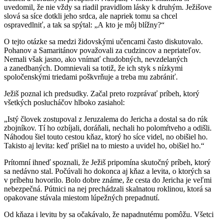
uvedomil, že nie vždy sa riadil pravidlom lásky k druhým. Ježišove
slová sa síce dotkli jeho srdca, ale napriek tomu sa chcel
ospravedlniť, a tak sa spýtal: „A kto je môj blížny?“
O tejto otázke sa medzi židovskými učencami často diskutovalo.
Pohanov a Samaritánov považovali za cudzincov a nepriateľov.
Nemali však jasno, ako vnímať chudobných, nevzdelaných
a zanedbaných. Domnievali sa totiž, že ich styk s nízkymi
spoločenskými triedami poškvrňuje a treba mu zabrániť.
Ježiš poznal ich predsudky. Začal preto rozprávať príbeh, ktorý
všetkých poslucháčov hlboko zasiahol:
„Istý človek zostupoval z Jeruzalema do Jericha a dostal sa do rúk
zbojníkov. Tí ho ozbíjali, doráňali, nechali ho polomŕtveho a odišli.
Náhodou šiel touto cestou kňaz, ktorý ho síce videl, no obišiel ho.
Takisto aj levita: keď prišiel na to miesto a uvidel ho, obišiel ho.“
Prítomní ihneď spoznali, že Ježiš pripomína skutočný príbeh, ktorý
sa nedávno stal. Počúvali ho dokonca aj kňaz a levita, o ktorých sa
v príbehu hovorilo. Bolo dobre známe, že cesta do Jericha je veľmi
nebezpečná. Pútnici na nej prechádzali skalnatou roklinou, ktorá sa
opakovane stávala miestom lúpežných prepadnutí.
Od kňaza i levitu by sa očakávalo, že napadnutému pomôžu. Všetci