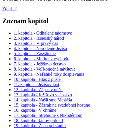
Zdieľať
Zoznam kapitol
1. kapitola - Odhalené tajomstvo
2. kapitola - Izraelský národ
3. kapitola - V pravý čas
4. kapitola - Narodenie Ježiša
5. kapitola - Zasvätenie
6. kapitola - Mudrci z východu
7. kapitola - Ježišovo detstvo
8. kapitola - Veľkonočná návšteva
9. kapitola - Neľahké roky dospievania
10. kapitola - Hlas z púšte
11. kapitola - Ježišov krst
12. kapitola - Zápas v púšti
13. kapitola - Ježišovo víťazstvo
14. kapitola - Našli sme Mesiáša
15. kapitola - Zázrak na svadobnej hostine
16. kapitola - V chráme
17. kapitola - Stretnutie s Nikodémom
18. kapitola - Jánov príklad
19. kapitola - Žena pri studni