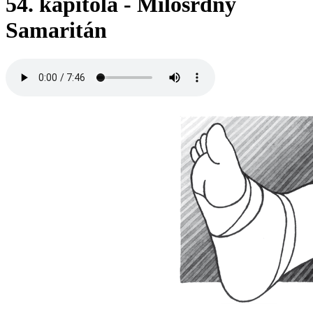
54. kapitola - Milosrdný
Samaritán