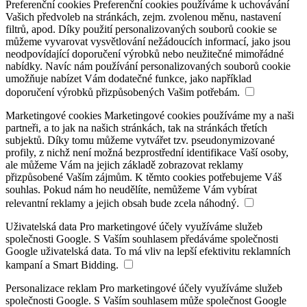
Preferenční cookies
Preferenční cookies používáme k uchovávání
Vašich předvoleb na stránkách, zejm. zvolenou měnu, nastavení
filtrů, apod. Díky použití personalizovaných souborů cookie se
můžeme vyvarovat vysvětlování nežádoucích informací, jako jsou
neodpovídající doporučení výrobků nebo neužitečné mimořádné
nabídky. Navíc nám používání personalizovaných souborů cookie
umožňuje nabízet Vám dodatečné funkce, jako například
doporučení výrobků přizpůsobených Vašim potřebám.
Marketingové cookies
Marketingové cookies používáme my a naši
partneři, a to jak na našich stránkách, tak na stránkách třetích
subjektů. Díky tomu můžeme vytvářet tzv. pseudonymizované
profily, z nichž není možná bezprostřední identifikace Vaší osoby,
ale můžeme Vám na jejich základě zobrazovat reklamy
přizpůsobené Vaším zájmům. K těmto cookies potřebujeme Váš
souhlas. Pokud nám ho neudělíte, nemůžeme Vám vybírat
relevantní reklamy a jejich obsah bude zcela náhodný.
Uživatelská data
Pro marketingové účely využíváme služeb
společnosti Google. S Vaším souhlasem předáváme společnosti
Google uživatelská data. To má vliv na lepší efektivitu reklamních
kampaní a Smart Bidding.
Personalizace reklam
Pro marketingové účely využíváme služeb
společnosti Google. S Vaším souhlasem může společnost Google