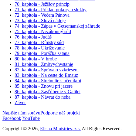
70. kapitola - Ježišov princíp
71. kapitola - Príklad pokory a služby
72. kapitola - Večera Pánova
73. kapitola - Slová nádeje
74. kapitola - Zápas v Getsemanskej záhrade
75. kapitola - Nezákonný súd
76. kapitola - Judáš
77. kapitola - Rímsky súd
78. kapitola - Ukrižovanie
79. kapitola - Porážka satana
80. kapitola - V hrobe
81. kapitola - Zmŕtvychvstanie
82. kapitola - Správa o vzkriesení
83. kapitola - Na ceste do Emauz
84. kapitola - Stretnutie s učeníkmi
85. kapitola - Znovu pri jazere
86. kapitola - Zasľúbenie v Galilei
87. kapitola - Návrat do neba
Záver
Napíšte nám správu
Podporte náš projekt
Facebook
YouTube
Copyright © 2026,
Elisha Ministries, z.s.
All Rights Reserved.