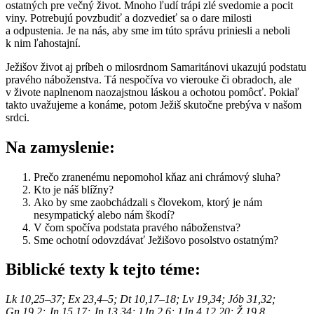
ostatných pre večný život. Mnoho ľudí trápi zlé svedomie a pocit
viny. Potrebujú povzbudiť a dozvedieť sa o dare milosti
a odpustenia. Je na nás, aby sme im túto správu priniesli a neboli
k nim ľahostajní.
Ježišov život aj príbeh o milosrdnom Samaritánovi ukazujú podstatu
pravého náboženstva. Tá nespočíva vo vierouke či obradoch, ale
v živote naplnenom naozajstnou láskou a ochotou pomôcť. Pokiaľ
takto uvažujeme a konáme, potom Ježiš skutočne prebýva v našom
srdci.
Na zamyslenie:
Prečo zranenému nepomohol kňaz ani chrámový sluha?
Kto je náš blížny?
Ako by sme zaobchádzali s človekom, ktorý je nám
nesympatický alebo nám škodí?
V čom spočíva podstata pravého náboženstva?
Sme ochotní odovzdávať Ježišovo posolstvo ostatným?
Biblické texty k tejto téme:
Lk 10,25–37; Ex 23,4–5; Dt 10,17–18; Lv 19,34; Jób 31,32;
Gn 19,2; Jn 15,17; Jn 13,34; 1Jn 2,6; 1Jn 4,12.20; Ž 19,8