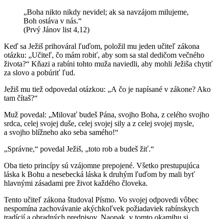
„Boha nikto nikdy nevidel; ak sa navzájom milujeme,
Boh ostáva v nás.“
(Prvý Jánov list 4,12)
Keď sa Ježiš prihováral ľuďom, položil mu jeden učiteľ zákona
otázku: „Učiteľ, čo mám robiť, aby som sa stal dedičom večného
života?“ Kňazi a rabíni tohto muža naviedli, aby mohli Ježiša chytiť
za slovo a pobúriť ľud.
Ježiš mu tiež odpovedal otázkou: „A čo je napísané v zákone? Ako
tam čítaš?“
Muž povedal: „Milovať budeš Pána, svojho Boha, z celého svojho
srdca, celej svojej duše, celej svojej sily a z celej svojej mysle,
a svojho blížneho ako seba samého!“
„Správne,“ povedal Ježiš, „toto rob a budeš žiť.“
Oba tieto princípy sú vzájomne prepojené. Všetko prestupujúca
láska k Bohu a nesebecká láska k druhým ľuďom by mali byť
hlavnými zásadami pre život každého človeka.
Tento učiteľ zákona študoval Písmo. Vo svojej odpovedi vôbec
nespomína zachovávanie akýchkoľvek požiadaviek rabínskych
tradícií a obradných predpisov. Naopak, v tomto okamihu si