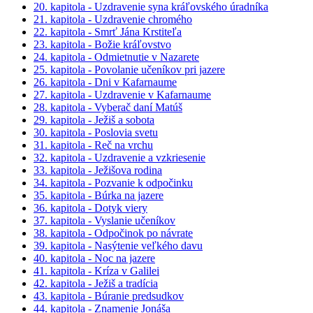
20. kapitola - Uzdravenie syna kráľovského úradníka
21. kapitola - Uzdravenie chromého
22. kapitola - Smrť Jána Krstiteľa
23. kapitola - Božie kráľovstvo
24. kapitola - Odmietnutie v Nazarete
25. kapitola - Povolanie učeníkov pri jazere
26. kapitola - Dni v Kafarnaume
27. kapitola - Uzdravenie v Kafarnaume
28. kapitola - Vyberač daní Matúš
29. kapitola - Ježiš a sobota
30. kapitola - Poslovia svetu
31. kapitola - Reč na vrchu
32. kapitola - Uzdravenie a vzkriesenie
33. kapitola - Ježišova rodina
34. kapitola - Pozvanie k odpočinku
35. kapitola - Búrka na jazere
36. kapitola - Dotyk viery
37. kapitola - Vyslanie učeníkov
38. kapitola - Odpočinok po návrate
39. kapitola - Nasýtenie veľkého davu
40. kapitola - Noc na jazere
41. kapitola - Kríza v Galilei
42. kapitola - Ježiš a tradícia
43. kapitola - Búranie predsudkov
44. kapitola - Znamenie Jonáša