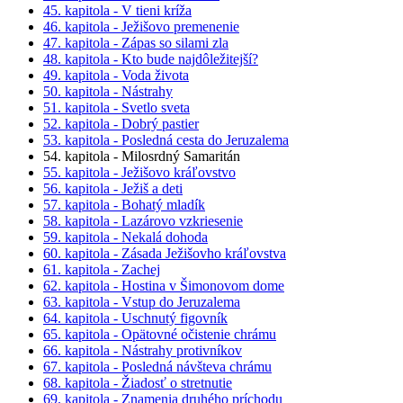
45. kapitola - V tieni kríža
46. kapitola - Ježišovo premenenie
47. kapitola - Zápas so silami zla
48. kapitola - Kto bude najdôležitejší?
49. kapitola - Voda života
50. kapitola - Nástrahy
51. kapitola - Svetlo sveta
52. kapitola - Dobrý pastier
53. kapitola - Posledná cesta do Jeruzalema
54. kapitola - Milosrdný Samaritán
55. kapitola - Ježišovo kráľovstvo
56. kapitola - Ježiš a deti
57. kapitola - Bohatý mladík
58. kapitola - Lazárovo vzkriesenie
59. kapitola - Nekalá dohoda
60. kapitola - Zásada Ježišovho kráľovstva
61. kapitola - Zachej
62. kapitola - Hostina v Šimonovom dome
63. kapitola - Vstup do Jeruzalema
64. kapitola - Uschnutý figovník
65. kapitola - Opätovné očistenie chrámu
66. kapitola - Nástrahy protivníkov
67. kapitola - Posledná návšteva chrámu
68. kapitola - Žiadosť o stretnutie
69. kapitola - Znamenia druhého príchodu